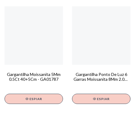
Gargantilha Moissanita 5Mm
Gargantilha Ponto De Luz 6
0.5Ct 40+5Cm - GA01787
Garras Moissanita 8Mm 2.0Ct
42+4Cm - GA01779
ESPIAR
ESPIAR