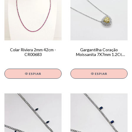
Colar Riviera 2mm 42cm -
Gargantilha Coração
CR00683
Moissanita 7X7mm 1.2Ct
40+5Cm - GA01797
ESPIAR
ESPIAR