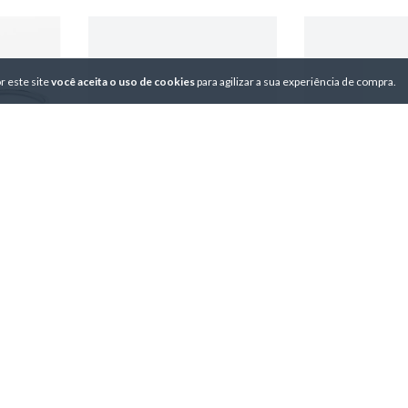
r este site
você aceita o uso de cookies
para agilizar a sua experiência de compra.
m 1.0Ct -
Anel Moissanita Redonda 7Mm
Anel Baguete 
1.2Ct - AN03357
3X4mm - 