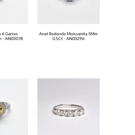
o 6 Garras
Anel Redondo Moissanita 5Mm
m - AN03078
0.5Ct - AN03296