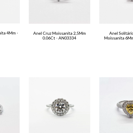
nita 4Mm -
Anel Cruz Moissanita 2,5Mm
Anel Solitári
0.06Ct - AN03334
Moissanita 6M