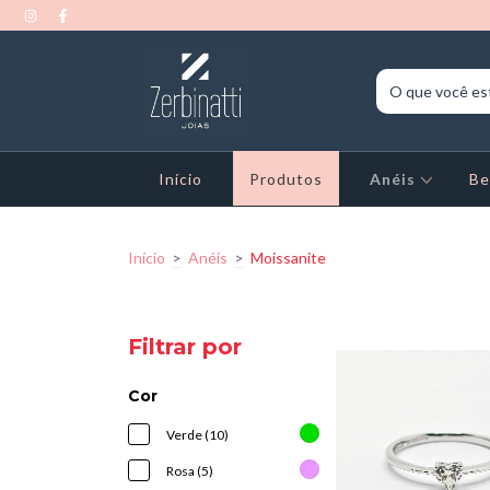
Início
Produtos
Anéis
Be
Início
>
Anéis
>
Moissanite
Filtrar por
Cor
Verde (10)
Rosa (5)