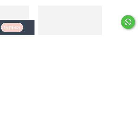
ENTENDI
Moissanita
Anel Ret. Moissanita 5X7mm -
AN03281
AN03267