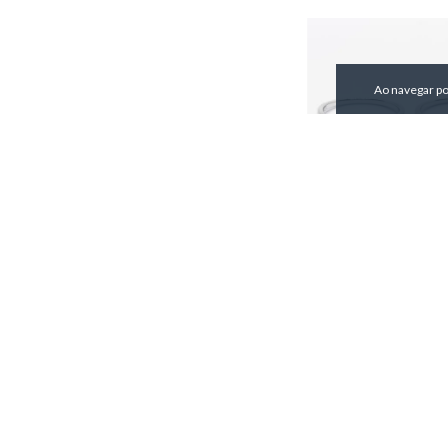
Ao navegar po
Anel Moissanita 6,5M
AN03316