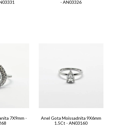
AN03331
- AN03326
anita 7X9mm -
Anel Gota Moissadnita 9X6mm
268
1.5Ct - AN03160