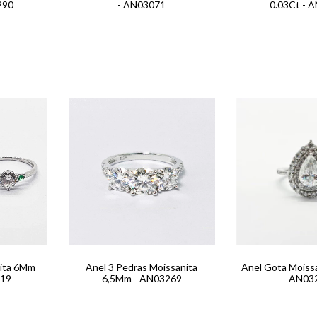
290
- AN03071
0.03Ct - 
nita 6Mm
Anel 3 Pedras Moissanita
Anel Gota Moiss
319
6,5Mm - AN03269
AN03